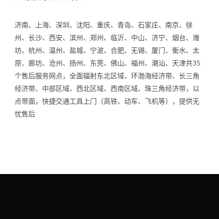
济南、上海、深圳、沈阳、重庆、青岛、石家庄、南京、徐
州、长沙、西安、滨州、郑州、临沂、中山、济宁、烟台、潍
坊、杭州、温州、盐城、宁波、合肥、无锡、厦门、衡水、太
原、廊坊、沧州、扬州、东莞、佛山、福州、潮汕、天津共35
个售后服务网点，全面辐射东北区域、环渤海经济带、长三角
经济带、中部区域、西北区域、西南区域、珠三角经济带，以
点带面，快捷交通工具上门（高铁、动车、飞机等），提供无
忧售后