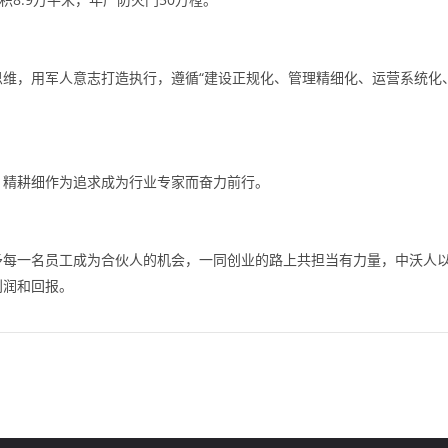
维，用军人意志打造执行，遵循“建设正规化、管理精细化、运营系统化
，精耕细作为追求成为行业专家而奋力前行。
予每一名员工成为合伙人的机会，一同创业的路上共担当有力量，中沃人
利润和回报。