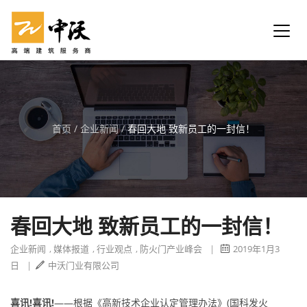
首页
/
企业新闻
/
春回大地 致新员工的一封信！
春回大地 致新员工的一封信！
企业新闻
,
媒体报道
,
行业观点
,
防火门产业峰会
|
2019年1月3
日
|
中沃门业有限公司
喜讯!喜讯!
——根据《高新技术企业认定管理办法》(国科发火