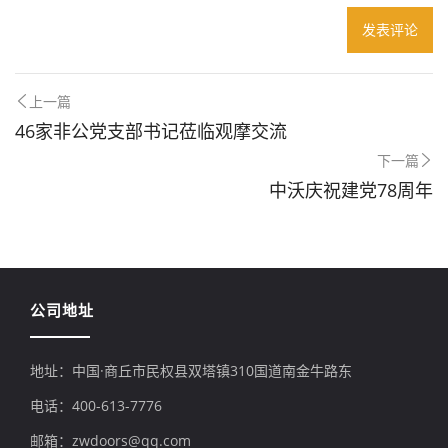
上一篇
46家非公党支部书记莅临观摩交流
下一篇
中沃庆祝建党78周年
公司地址
地址：中国·商丘市民权县双塔镇310国道南金牛路东
电话：400-613-7776
邮箱：zwdoors@qq.com