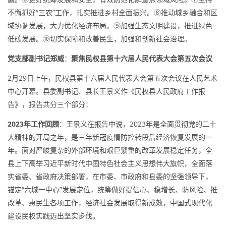
不懈抓好“三农”工作，扎实推进乡村全面振兴。⑧推动城乡融合和区
域协调发展，大力优化经济布局。⑨加强生态文明建设，推进绿色
低碳发展。⑩切实保障和改善民生，加强和创新社会治理。
党支部副书记郑威
：
聚焦民权县第十六届人民代表大会第五次会议
2月29日上午，民权县第十六届人民代表大会第五次会议在人民艺术
中心开幕。县委副书记、县长王景义作《民权县人民政府工作报
告》，报告共分三个部分：
2023年工作回顾
：王景义在报告中说，2023年是全面贯彻党的二十
大精神的开局之年，是三年新冠疫情防控转段后经济恢复发展的一
年。面对严峻复杂的外部环境和艰巨繁重的改革发展稳定任务，全
县上下高举习近平新时代中国特色社会主义思想伟大旗帜，全面落
实省委、省政府决策部署，在市委、市政府和县委的坚强领导下，
锚定“六城一中心”发展定位，统筹做好提信心、稳增长、防风险、推
改革、惠民生各项工作，经济社会发展取得新成效，中国式现代化
建设民权实践迈出坚实步伐。