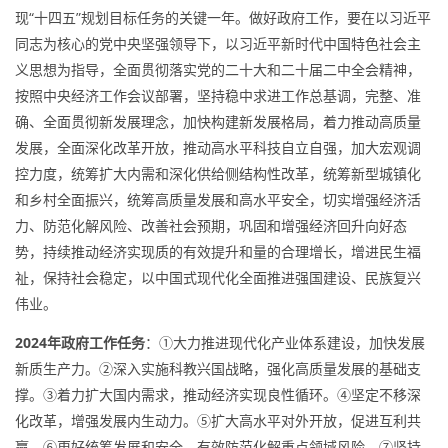
现“十四五”规划目标任务的关键一年。做好政府工作，要在以习近平
同志为核心的党中央坚强领导下，以习近平新时代中国特色社会主
义思想为指导，全面贯彻落实党的二十大和二十届二中全会精神，
按照中央经济工作会议部署，坚持稳中求进工作总基调，完整、准
确、全面贯彻新发展理念，加快构建新发展格局，着力推动高质量
发展，全面深化改革开放，推动高水平科技自立自强，加大宏观调
控力度，统筹扩大内需和深化供给侧结构性改革，统筹新型城镇化
和乡村全面振兴，统筹高质量发展和高水平安全，切实增强经济活
力、防范化解风险、改善社会预期，巩固和增强经济回升向好态
势，持续推动经济实现质的有效提升和量的合理增长，增进民生福
祉，保持社会稳定，以中国式现代化全面推进强国建设、民族复兴
伟业。
2024年政府工作任务
：①大力推进现代化产业体系建设，加快发展
新质生产力。②深入实施科教兴国战略，强化高质量发展的基础支
撑。③着力扩大国内需求，推动经济实现良性循环。④坚定不移深
化改革，增强发展内生动力。⑤扩大高水平对外开放，促进互利共
赢。⑥更好统筹发展和安全，有效防范化解重点领域风险。⑦坚持