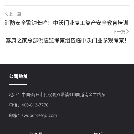
上一篇
消防安全警钟长鸣！中沃门业复工复产安全教育培训
下一篇
泰康之家总部供应链考察组莅临中沃门业参观考察！
公司地址
地址：中国·商丘市民权县双塔镇310国道南金牛路东
电话：400-613-7776
邮箱：zwdoors@qq.com