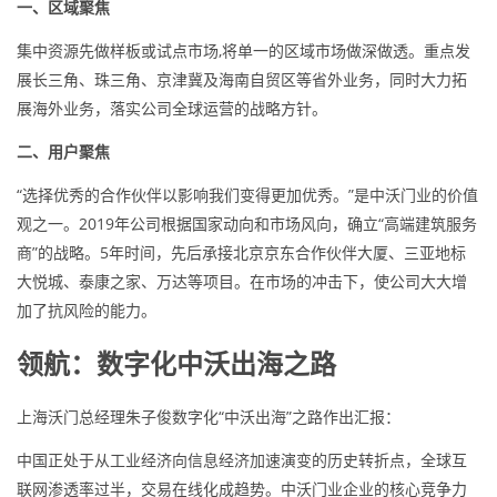
一、区域聚焦
集中资源先做样板或试点市场,将单一的区域市场做深做透。重点发
展长三角、珠三角、京津冀及海南自贸区等省外业务，同时大力拓
展海外业务，落实公司全球运营的战略方针。
二、用户聚焦
“选择优秀的合作伙伴以影响我们变得更加优秀。”是中沃门业的价值
观之一。2019年公司根据国家动向和市场风向，确立“高端建筑服务
商”的战略。5年时间，先后承接北京京东合作伙伴大厦、三亚地标
大悦城、泰康之家、万达等项目。在市场的冲击下，使公司大大增
加了抗风险的能力。
领航：数字化中沃出海之路
上海沃门总经理朱子俊数字化“中沃出海”之路作出汇报：
中国正处于从工业经济向信息经济加速演变的历史转折点，全球互
联网渗透率过半，交易在线化成趋势。中沃门业企业的核心竞争力