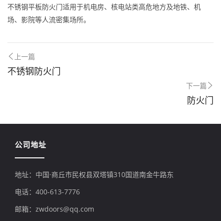
不锈钢平板防火门适用于机电房、核电站类高危地方及地铁、机
场、影院等人流密集场所。
上一篇
不锈钢防火门
下一篇
防火门
公司地址
地址：中国·商丘市民权县双塔镇310国道南金牛路东
电话：400-613-7776
邮箱：zwdoors@qq.com