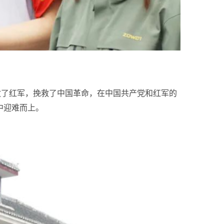
救了红军，挽救了中国革命，在中国共产党和红军的
中迎难而上。