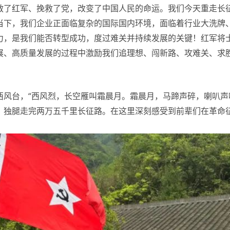
救了红军、挽救了党，改变了中国人民的命运。我们今天重走长
当下，我们企业正面临复杂的国际国内环境，面临着行业大洗牌
力，是我们能否转型成功，度过难关并持续发展的关键！红军将
展、高质量发展的过程中激励我们追理想、闯新路、攻难关、求
西风台，“西风烈，长空雁叫霜晨月。霜晨月，马蹄声碎，喇叭声
、独腿走完两万五千里长征路。在这里深刻感受到前辈们在革命