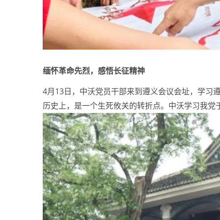
缅怀革命先烈，感悟长征精神
4月13日，中沃党员干部来到遵义会议会址，学
历史上，是一个生死攸关的转折点。中沃学习我党