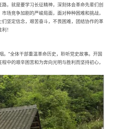
征路，就是要学习长征精神，深刻体会革命先辈们创
、市场竞争加剧的严峻局面，面对种种困难和挑战，
士们坚定信念，艰苦奋斗，不畏困难，团结协作的革
胜利！
咽。”全体干部重温革命历史，聆听党史故事。开国
征程中的艰辛困苦和为奔向光明与胜利而坚持初心，