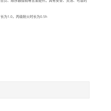
火合页、顺序器插销等五金配件。具有安全、灵活、可靠的
长为1.0，丙级耐火时长为0.5h