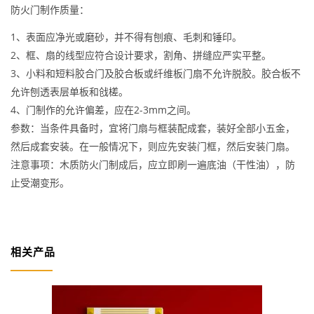
防火门制作质量：
1、表面应净光或磨砂，并不得有刨痕、毛刺和锤印。
2、框、扇的线型应符合设计要求，割角、拼缝应严实平整。
3、小料和短料胶合门及胶合板或纤维板门扇不允许脱胶。胶合板不
允许刨透表层单板和戗槎。
4、门制作的允许偏差，应在2-3mm之间。
参数：当条件具备时，宜将门扇与框装配成套，装好全部小五金，
然后成套安装。在一般情况下，则应先安装门框，然后安装门扇。
注意事项：木质防火门制成后，应立即刷一遍底油（干性油），防
止受潮变形。
相关产品